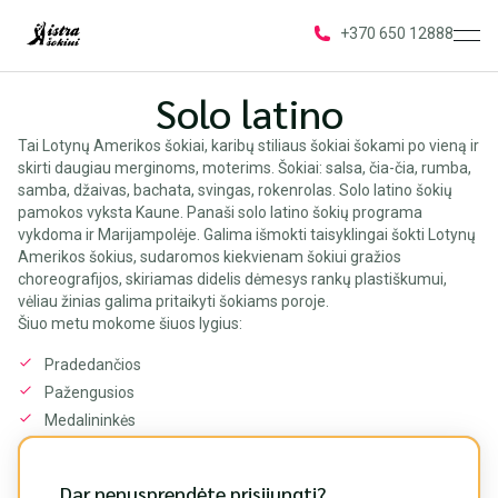
ope
+370 650 12888
Solo latino
Tai Lotynų Amerikos šokiai, karibų stiliaus šokiai šokami po vieną ir
skirti daugiau merginoms, moterims. Šokiai: salsa, čia-čia, rumba,
samba, džaivas, bachata, svingas, rokenrolas. Solo latino šokių
pamokos vyksta Kaune. Panaši solo latino šokių programa
vykdoma ir Marijampolėje. Galima išmokti taisyklingai šokti Lotynų
Amerikos šokius, sudaromos kiekvienam šokiui gražios
choreografijos, skiriamas didelis dėmesys rankų plastiškumui,
vėliau žinias galima pritaikyti šokiams poroje.
Šiuo metu mokome šiuos lygius:
Pradedančios
Pažengusios
Medalininkės
Dar nenusprendėte prisijungti?