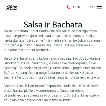
ope
+370 650 12888
Salsa ir Bachata
Salsa ir Bachata – tai du karibų stiliaus šokiai- neįpareigojantys,
laisvi ir improvizuojami, reikalaujantys atskiro dėmesio. Šokių
metu skamba “užvedantys” ir įsimintini ritmai. Šie šokiai ypatingai
populiarūs jaunimo ir suaugusiųjų tarpe. Grupėje šokama ir su
nuolatine partnere ar partneriu.
Salsa išvertus iš ispanų kalbos reiškia padažą. Tad Jūs šokdami ir
išmokdami vis daugiau figūrų, kuriate savo choreografiją, savo
“padažą”. Be abejonės, pradžioje turite išmokti pagrindines salsos
figūras. Kadangi šioje grupėje šokame tik du šokius – Salsa ir
Bachata tai tuos pagrindinius žingsnelius išmokstame gan greitai.
Bachata kilusi iš Dominikos Respublikos. Anksčiau šis šokis buvo
draudžiamas plačioje visuomenėje, tačiau prieš keletą
dešimtmečių jis sulaukė savo pripažinimo. Šis šokis Jums suteiks
daug atsipalaidavimo bei džiaugsmo akimirkų.