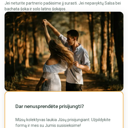
Jei neturite partnerio padėsime jį surasti. Jei nepavyktų Salsa bei
bachata šoka ir solo latino šokėjos.
Dar nenusprendėte prisijungti?
Mūsų kolektyvas laukia Jūsų prisijungiant. Užpildykite
formą ir mes su Jumis susisieksime!