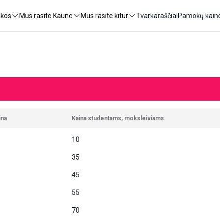
okos
Mus rasite Kaune
Mus rasite kitur
Tvarkaraščiai
Pamokų kain
ina
Kaina studentams, moksleiviams
10
35
45
55
70