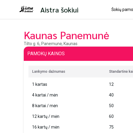
Aistra šokiui
Šokių pam
Kaunas Panemunė
Tilto g. 6, Panemunė, Kaunas
PAMOKŲ KAINOS
Lankymo dažnumas
Standartinė ka
1 kartas
12
4 kartai / mėn
40
8 kartai / mėn
50
12 kartų / mėn
60
16 kartų / mėn
75