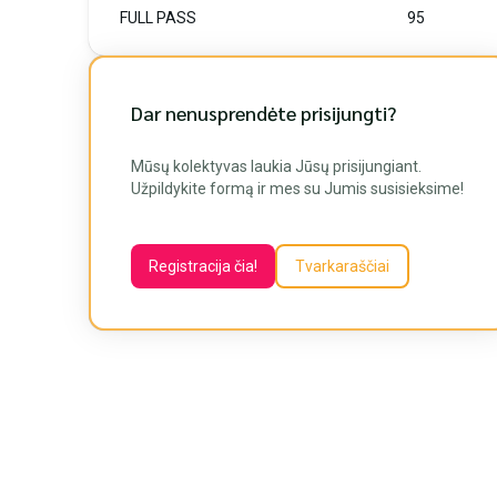
FULL PASS
95
Dar nenusprendėte prisijungti?
Mūsų kolektyvas laukia Jūsų prisijungiant.
Užpildykite formą ir mes su Jumis susisieksime!
Registracija čia!
Tvarkaraščiai