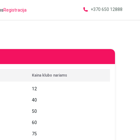
+370 650 12888
os
Registracija
Kaina klubo nariams
12
40
50
60
75